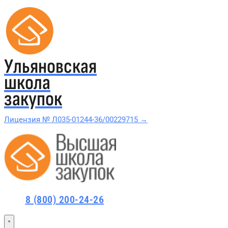
Ульяновская
школа
закупок
Лицензия № Л035-01244-36/00229715 →
Проверить в реестре Рособрнадзора →
Все курсы 44-ФЗ и 223-ФЗ
Курсы по 44-ФЗ
8 (800) 200-24-26
Курсы по 223-ФЗ
44-ФЗ и 223-ФЗ заказчикам