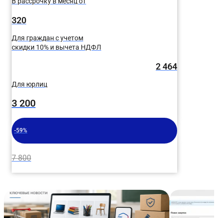
В рассрочку в месяц от
320
Для граждан с учетом
скидки 10% и вычета НДФЛ
2 464
Для юрлиц
3 200
-59%
7 800