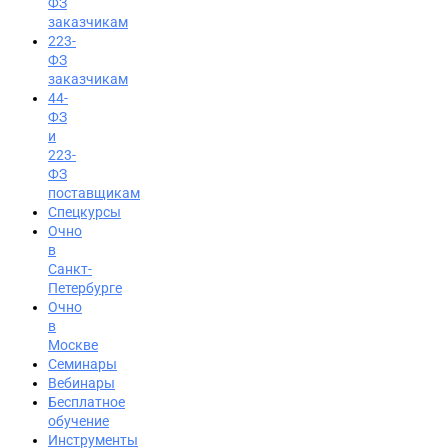
ФЗ
заказчикам
223-
ФЗ
заказчикам
44-
ФЗ
и
223-
ФЗ
поставщикам
Спецкурсы
Очно
в
Санкт-
Петербурге
Очно
в
Москве
Семинары
Вход на портал
Вебинары
8 (800) 200-24-26
Бесплатное
обучение
Инструменты