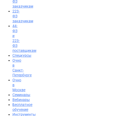
ФЗ
заказчикам
223-
ФЗ
заказчикам
44-
ФЗ
и
223-
ФЗ
поставщикам
Спецкурсы
Очно
в
Санкт-
Петербурге
Очно
в
Москве
Семинары
Вход на портал
Вебинары
8 (800) 200-24-26
Бесплатное
обучение
Инструменты