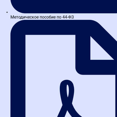
Изменения в госзакупках 2025-2026
консультационная поддержка куратора
и преподавателей
🔥 Хит продаж
Эксперт Про универсал закупок (
44-ФЗ
,
223-ФЗ
) для заказчиков и поставщиков
профпереподготовка с дипломом
520 часов
Тренажер ЕИС
Консультации
Вебинары