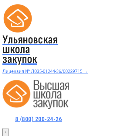
Ульяновская
школа
закупок
Лицензия № Л035-01244-36/00229715 →
Проверить в реестре Рособрнадзора →
Все курсы 44-ФЗ и 223-ФЗ
Курсы по 44-ФЗ
8 (800) 200-24-26
Курсы по 223-ФЗ
44-ФЗ и 223-ФЗ заказчикам