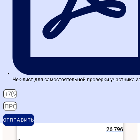
Мини-курсы
Тренажер ЕИС
Консультации
Вебинары
Мини-курсы
Дистанционное обучение в Ульяновске — 140
уроков, 150 видеолекций, 120 практических
заданий. Программа сбалансирована для
Методическое пособие по 44-ФЗ
комплексного понимания закупочного
процесса с обеих сторон: организации закупок
заказчиком и участия в них поставщика.
В рассрочку в месяц от
3 480
Для граждан с учетом
скидки 10% и вычета НДФЛ
26 796