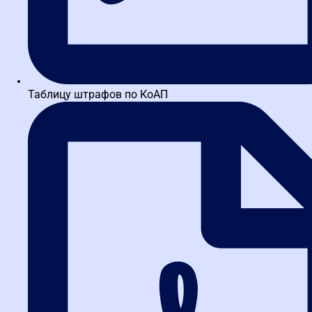
Термины и определения 44-ФЗ
Иванова Анна
«Курс расставил всё по полочкам: теперь свободно
ориентируюсь в изменениях 44-ФЗ и консультирую
коллег.»
Обучалась на курсе
Специалист в сфере закупок (44-ФЗ,
223-ФЗ)