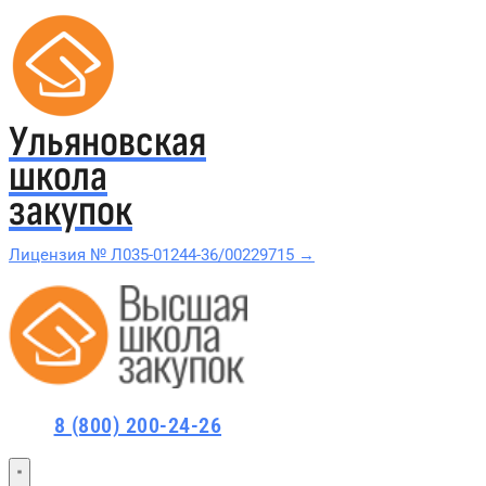
Ульяновская
школа
закупок
Лицензия № Л035-01244-36/00229715 →
Проверить в реестре Рособрнадзора →
Все курсы 44-ФЗ и 223-ФЗ
Курсы по 44-ФЗ
8 (800) 200-24-26
Курсы по 223-ФЗ
44-ФЗ и 223-ФЗ заказчикам