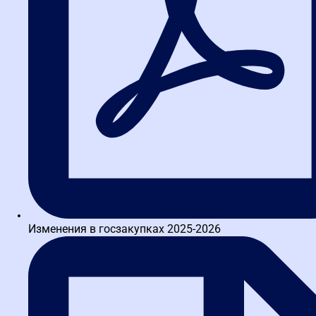
Симонова Ангелина
«Разобрались с нюансами 223-ФЗ на реальных кейсах
из ФАС. Через месяц после обучения провели сложную
закупку без единого замечания от проверяющих.»
Обучалась на курсе
Управление корпоративными
закупками (223-ФЗ)
Таблицу штрафов по КоАП