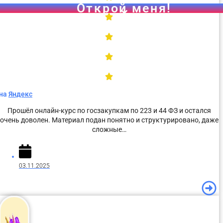
на
Яндекс
Прошёл онлайн-курс по госзакупкам по 223 и 44 ФЗ и остался
очень доволен. Материал подан понятно и структурировано, даже
сложные…
03.11.2025
Чек-лист для самостоятельной проверки участника з