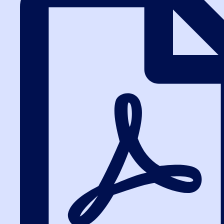
Александрова Ольга
«После обучения на тренажёре ЕИС реальная работа в
системе перестала вызывать стресс.»
Обучалась на курсе
Управление государственными и
муниципальными закупками (44-ФЗ)
Чурсина Ирина
«Курс помог перейти с рядовой позиции на уровень
ведущего эксперта. Теперь консультирую коллег и
спокойно работаю с любыми закупками — и по 44-ФЗ, и
по 223-ФЗ.»
Обучалась на курсе
Эксперт Про в сфере закупок (44-ФЗ,
223-ФЗ)