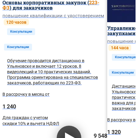
Основы корпоративных закупок (
223-
ФЗ
) для заказчиков
повышение квалификации с удостоверением
120 часов
Управлени
Консультации
закупками 
повышение к
Консультации
144 часа
Консультации
Обучение проводится дистанционно в
Ульяновске и включает 12 уроков, 8
видеолекций и 10 практических заданий.
Консультации
Программа ориентирована на специалистов
заказчиков, работающих по 223-ФЗ.
Дистанционн
Ульяновске —
В рассрочку в месяц от
практически
важна для р
1 240
заказчиков,
Для граждан с учетом
В рассрочку в 
скидки 10% и вычета НДФЛ
1 320
9 548