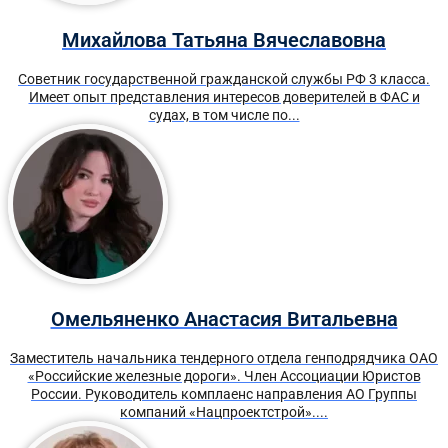
Михайлова Татьяна Вячеславовна
Советник государственной гражданской службы РФ 3 класса.
Имеет опыт представления интересов доверителей в ФАС и
судах, в том числе по...
Омельяненко Анастасия Витальевна
Заместитель начальника тендерного отдела генподрядчика ОАО
«Российские железные дороги». Член Ассоциации Юристов
России. Руководитель комплаенс направления АО Группы
компаний «Нацпроектстрой»....