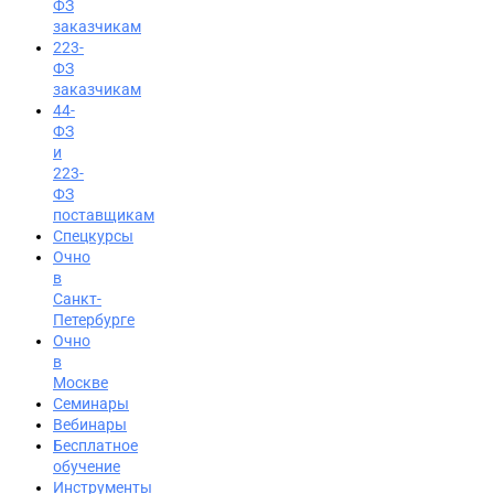
ФЗ
заказчикам
223-
ФЗ
заказчикам
44-
ФЗ
и
223-
ФЗ
поставщикам
Спецкурсы
Очно
в
Санкт-
Петербурге
Очно
в
Москве
Семинары
Вход на портал
Вебинары
8 (800) 200-24-26
Бесплатное
обучение
Инструменты