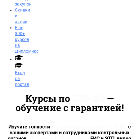
закупок
Скидки
и
акции
Еще
300+
курсов
на
Дипломикс
Вход
на
портал
Курсы по
223-ФЗ
—
обучение с гарантией!
Изучите тонкости
корпоративных закупок 223-ФЗ
с
нашими экспертами и сотрудниками контрольных
Заказать звонок
органов.
Практика на тренажерах
ЕИС и ЭТП, видео