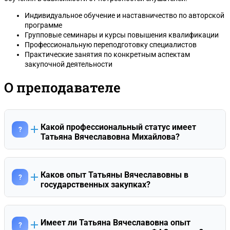
Индивидуальное обучение и наставничество по авторской
программе
Групповые семинары и курсы повышения квалификации
Профессиональную переподготовку специалистов
Практические занятия по конкретным аспектам
закупочной деятельности
О преподавателе
Какой профессиональный статус имеет
?
Татьяна Вячеславовна Михайлова?
Татьяна Вячеславовна является Советником
государственной гражданской службы Российской
Федерации 3 класса. Она имеет опыт работы юристом в
Каков опыт Татьяны Вячеславовны в
?
различных государственных структурах, включая
государственных закупках?
Федеральную миграционную службу (УФМС по Калужской
С 2005 по 2016 год Татьяна Вячеславовна работала в сфере
области), Отдел вневедомственной охраны при
госзакупок на стороне заказчика федерального уровня — в
Балашовском ГОВД и Управление сельского хозяйства
Управлении Россельхознадзора по Калужской области.
Балашовского района. Ее профессиональный путь
Имеет ли Татьяна Вячеславовна опыт
?