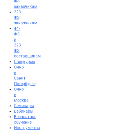
ФЗ
заказчикам
223-
ФЗ
заказчикам
44-
ФЗ
и
223-
ФЗ
поставщикам
Спецкурсы
Очно
в
Санкт-
Петербурге
Очно
в
Москве
Семинары
Вход на портал
Вебинары
8 (800) 200-24-26
Бесплатное
обучение
Инструменты