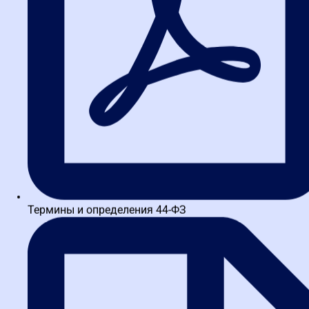
платные ящики на
Видеоин
Госуслугах: новые правила
заявку 
для поставщиков по 44-ФЗ
торгово
Тендер
За последнюю неделю в сфере госзакупок
произошло сразу несколько значимых событий,
которые напрямую влияют на работу
поставщиков по 44-ФЗ. Приняты...
Термины и определения 44-ФЗ