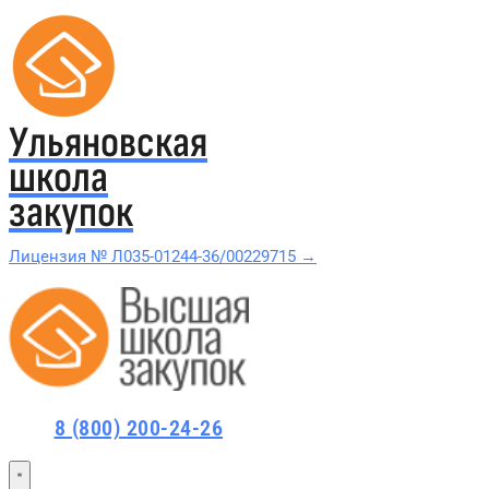
Ульяновская
школа
закупок
Лицензия № Л035-01244-36/00229715 →
Проверить в реестре Рособрнадзора →
Все курсы 44-ФЗ и 223-ФЗ
Курсы по 44-ФЗ
8 (800) 200-24-26
Курсы по 223-ФЗ
44-ФЗ и 223-ФЗ заказчикам