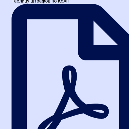
Таблицу штрафов по КоАП
Ульяновская школа закупок
ИНН 3664229682 КПП 366401001 ОГРН 1173600010121
Московское шоссе, 108, Ульяновск