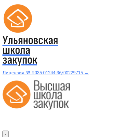
Ульяновская
школа
закупок
Лицензия № Л035-01244-36/00229715 →
Проверить в реестре Рособрнадзора →
Все курсы 44-ФЗ и 223-ФЗ
Курсы по 44-ФЗ
Курсы по 223-ФЗ
44-ФЗ и 223-ФЗ заказчикам