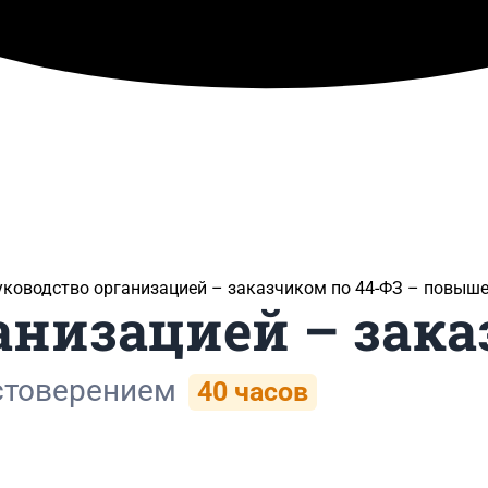
уководство организацией – заказчиком по 44-ФЗ​ – повыш
анизацией – зак
стоверением
40 часов