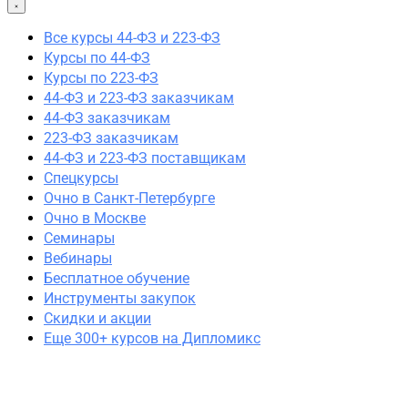
44-ФЗ заказчикам
Все курсы 44-ФЗ и 223-ФЗ
223-ФЗ заказчикам
Курсы по 44-ФЗ
44-ФЗ и 223-ФЗ поставщикам
Курсы по 223-ФЗ
Очно в Москве
44-ФЗ и 223-ФЗ заказчикам
Очно в Санкт-Петербурге
44-ФЗ заказчикам
Семинары
223-ФЗ заказчикам
Вебинары
44-ФЗ и 223-ФЗ поставщикам
Спецкурсы
Спецкурсы
Скидки и акции
Очно в Санкт-Петербурге
Очно в Москве
Семинары
Вебинары
Бесплатное обучение
Инструменты закупок
Скидки и акции
Еще 300+ курсов на Дипломикс