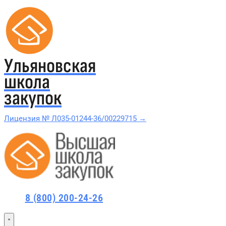
Ульяновская
школа
закупок
Лицензия № Л035-01244-36/00229715 →
Проверить в реестре Рособрнадзора →
Все курсы 44-ФЗ и 223-ФЗ
Курсы по 44-ФЗ
8 (800) 200-24-26
Курсы по 223-ФЗ
44-ФЗ и 223-ФЗ заказчикам