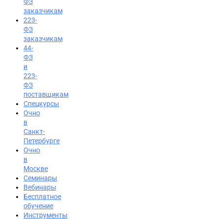
ФЗ
заказчикам
223-
ФЗ
заказчикам
44-
ФЗ
и
223-
ФЗ
поставщикам
Спецкурсы
Очно
в
Санкт-
Петербурге
Очно
в
Москве
Семинары
Вход на портал
Вебинары
8 (800) 200-24-26
Бесплатное
обучение
Инструменты