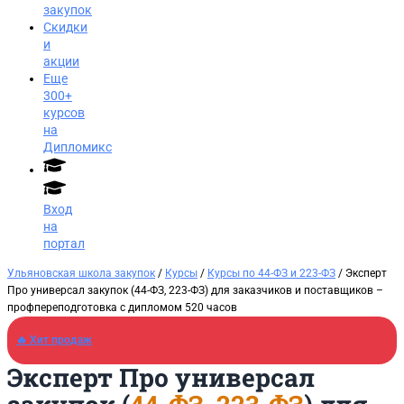
закупок
Скидки
и
акции
Еще
300+
курсов
на
Дипломикс
Вход
на
портал
Ульяновская школа закупок
/
Курсы
/
Курсы по 44-ФЗ и 223-ФЗ
/ Эксперт
Про универсал закупок (44-ФЗ, 223-ФЗ) для заказчиков и поставщиков​ –
профпереподготовка с дипломом 520 часов
🔥 Хит продаж
Эксперт Про универсал
Заказать звонок