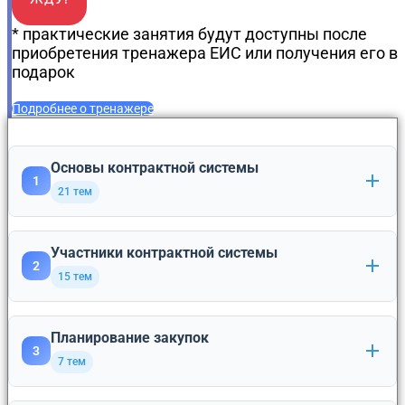
* практические занятия будут доступны после
приобретения тренажера ЕИС или получения его в
подарок
Подробнее о тренажере
Основы контрактной системы
1
21 тем
Что такое закупки и какие они бывают: 44-ФЗ, 223-
Участники контрактной системы
1
2
ФЗ, коммерческие
15 тем
Общие положения контрактной системы
2
Планирование закупок
Понятие и виды участников контрактной системы
1
3
Законодательство о закупках
3
7 тем
Контрактная служба, контрактный управляющий
2
Основные понятия контрактной системы
4