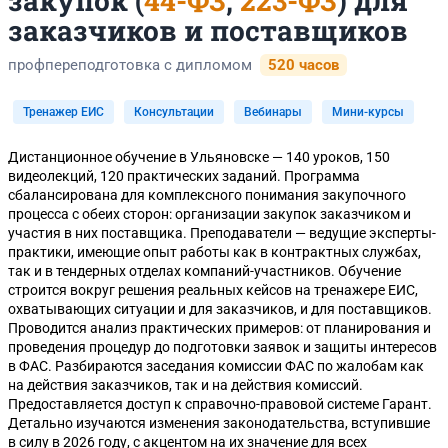
закупок (
44-ФЗ
,
223-ФЗ
) для
заказчиков и поставщиков
профпереподготовка с дипломом
520 часов
Тренажер ЕИС
Консультации
Вебинары
Мини-курсы
Дистанционное обучение в Ульяновске — 140 уроков, 150
видеолекций, 120 практических заданий. Программа
сбалансирована для комплексного понимания закупочного
процесса с обеих сторон: организации закупок заказчиком и
участия в них поставщика. Преподаватели — ведущие эксперты-
практики, имеющие опыт работы как в контрактных службах,
так и в тендерных отделах компаний-участников. Обучение
строится вокруг решения реальных кейсов на тренажере ЕИС,
охватывающих ситуации и для заказчиков, и для поставщиков.
Проводится анализ практических примеров: от планирования и
проведения процедур до подготовки заявок и защиты интересов
в ФАС. Разбираются заседания комиссии ФАС по жалобам как
на действия заказчиков, так и на действия комиссий.
Предоставляется доступ к справочно-правовой системе Гарант.
Детально изучаются изменения законодательства, вступившие
в силу в 2026 году, с акцентом на их значение для всех