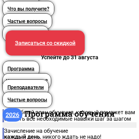
Что вы получите?
Частые вопросы
Преподаватели
Записаться со скидкой
Успейте до 31 августа
Программа
Что вы получите?
Преподаватели
Частые вопросы
Программа обучения
Подробный план обучения, который поможет вам
2026
освоить все необходимые навыки шаг за шагом
Зачисление на обучение
каждый день
, никого ждать не надо!